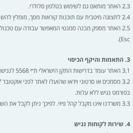
2.3 האתר מותאם גם לשימוש בטלפון סלולרי.
2.4 לתצוגה מיטבית עם תוכנות קוראות מסך, מומלץ להשתמש בתוכנת NVDA בגרסה עדכנית.
Esc).
3. התאמות והיקף הכיסוי
3.1 האתר עומד בדרישות התקן הישראלי ת״י 5568 לנגישות תכנים באינטרנט ברמת AA, וכן בהנחיות הבינלאומיות WCAG 2.0.
בפורמט נגיש ללא עלות.
3.3 משרדנו אינו מקבל קהל פיזי. לפיכך ניתן לקבל את השירותים באמצעות פרטי הקשר המפורטים לעיל (טלפון ודוא״ל).
4. שירות לקוחות נגיש