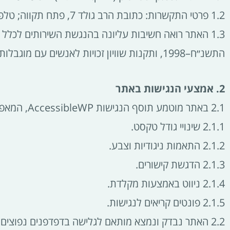
1.2 פרטי התקשרות: כתובת הרב גולד 7, פתח תקווה; טלפון 053-4619815; דוא״ל
1.3 האתר רואה חשיבות עליונה בהנגשת השירותים לכלל 
התשנ״ח–1998, ותקנות שוויון זכויות לאנשים עם מוגבלות (התאמות נגישות לשירות), התשע״ג–2013.
2. אמצעי הנגישות באתר
2.1 באתר מוטמע תוסף הנגישות AccessibleWP, המאפשר בין היתר:
2.1.1 שינויי גודל טקסט.
2.1.2 התאמות ניגודיות וצבע.
2.1.3 הדגשת קישורים.
2.1.4 ניווט באמצעות מקלדת.
2.1.5 פונטים קריאים לנגישות.
2.2 האתר נבדק ונמצא מותאם לגלישה בדפדפנים נפוצים כגון Chrome, Firefox, Safari ו-Edge.