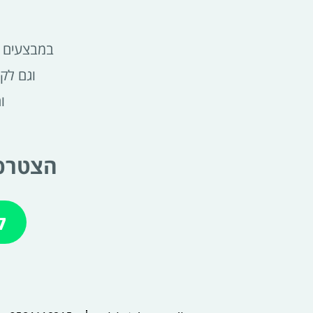
במבצעים ש
וגם לק
ו
הצטרפי
ל