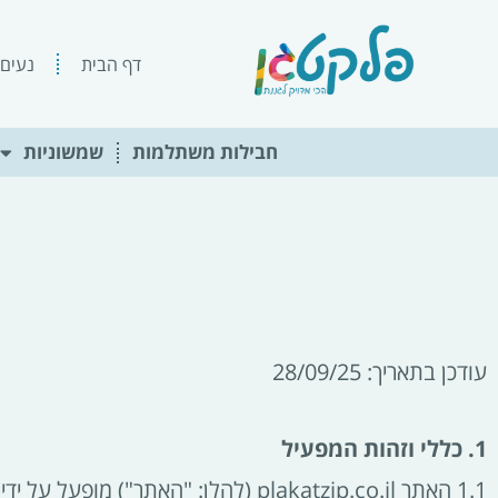
ילוג
תוכן
דף הבית
נעים 
חבילות משתלמות
שמשוניות
עודכן בתאריך: 28/09/25
1. כללי וזהות המפעיל
1.1 האתר plakatzip.co.il (להלן: "האתר") מופעל על ידי צפורה מליחי, עוסק פטור מס' 206167116 (להלן: "המפעיל").