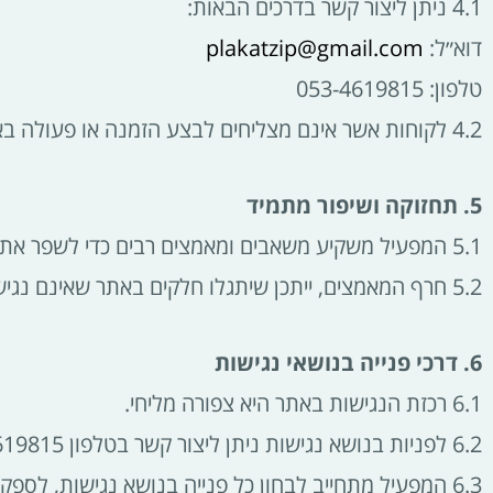
4.1 ניתן ליצור קשר בדרכים הבאות:
דוא״ל:
plakatzip@gmail.com
טלפון: 053-4619815
4.2 לקוחות אשר אינם מצליחים לבצע הזמנה או פעולה באתר מוזמנים לפנות אלינו טלפונית או בדוא״ל ואנו נסייע בהשלמת ההזמנה או קבלת השירות.
5. תחזוקה ושיפור מתמיד
5.1 המפעיל משקיע משאבים ומאמצים רבים כדי לשפר את נגישות האתר באופן שוטף, על מנת לאפשר חוויית גלישה מכבדת ושוויונית לכל המשתמשים.
5.2 חרף המאמצים, ייתכן שיתגלו חלקים באתר שאינם נגישים במלואם.
6. דרכי פנייה בנושאי נגישות
6.1 רכזת הנגישות באתר היא צפורה מליחי.
6.2 לפניות בנושא נגישות ניתן ליצור קשר בטלפון 053-4619815 או בדוא״ל
6.3 המפעיל מתחייב לבחון כל פנייה בנושא נגישות, לספק מענה מקצועי ולתקן כל ליקוי נגישות ככל האפשר ובמסגרת זמן סביר.