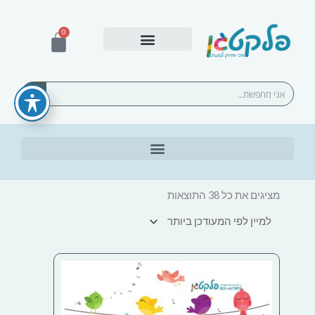
ילוג
תוכן
0
עגלת
קניות
אספקה ומשלוחים
חיפוש
ממוין
לפי
מציגים את כל ⁦38⁩ התוצאות
הפריט
העדכני
ביותר