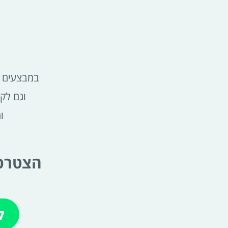
במבצעים ש
וגם לק
ו
הצטרפי
ל