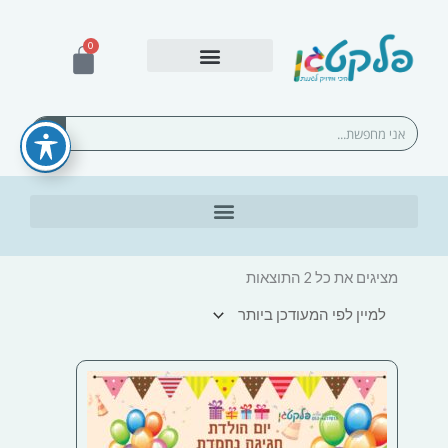
ילוג
תוכן
0
עגלת
קניות
אספקה ומשלוחים
חיפוש
ממוין
לפי
מציגים את כל ⁦2⁩ התוצאות
הפריט
העדכני
ביותר