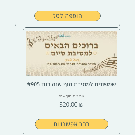
הוספה לסל
למוצר
זה
יש
מספר
סוגים.
ניתן
לבחור
שמשונית למסיבת סוף שנה דגם #905
את
מסיבות וסוף שנה
האפשרויות
320.00
₪
בעמוד
המוצר
בחר אפשרויות