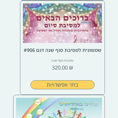
למוצר
זה
יש
מספר
סוגים.
ניתן
לבחור
שמשונית למסיבת סוף שנה דגם #906
את
מסיבות וסוף שנה
האפשרויות
320.00
₪
בעמוד
המוצר
בחר אפשרויות
למוצר
זה
יש