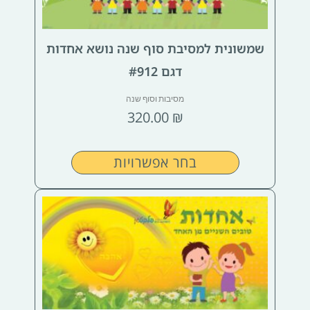
ניתן
לבחור
שמשונית למסיבת סוף שנה נושא אחדות
את
האפשרויות
דגם #912
בעמוד
מסיבות וסוף שנה
המוצר
320.00
₪
בחר אפשרויות
למוצר
זה
יש
מספר
סוגים.
ניתן