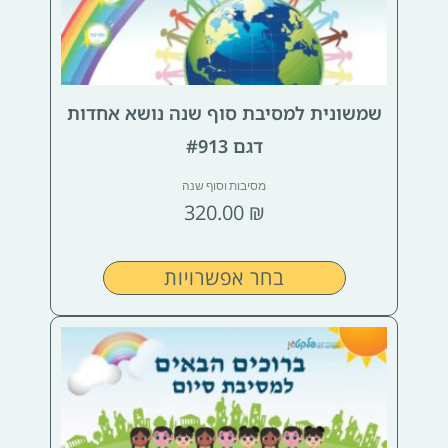
מספר
סוגים.
ניתן
לבחור
שמשונית למסיבת סוף שנה נושא אחדות
את
האפשרויות
דגם #913
בעמוד
מסיבות וסוף שנה
המוצר
320.00
₪
בחר אפשרויות
למוצר
זה
יש
מספר
סוגים.