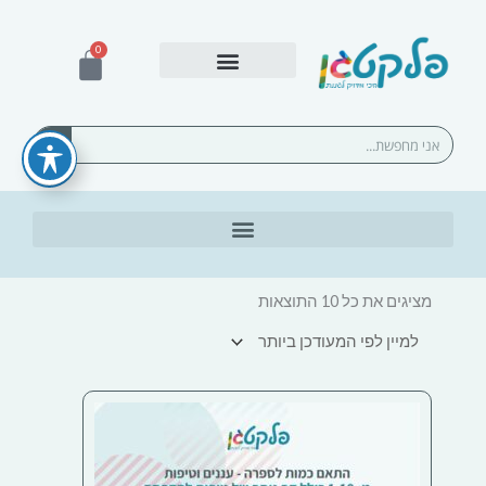
ילוג
תוכן
0
עגלת
קניות
אספקה ומשלוחים
חיפוש
ממוין
לפי
מציגים את כל ⁦10⁩ התוצאות
הפריט
העדכני
ביותר