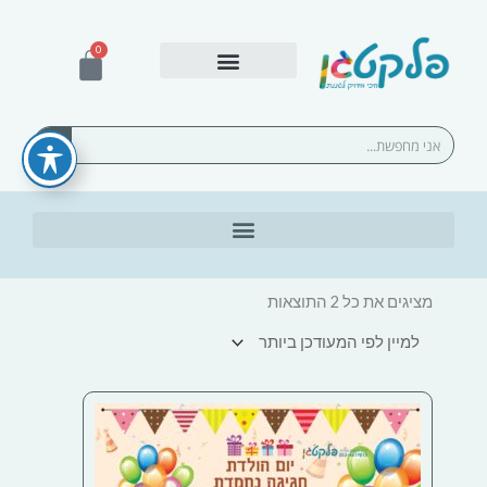
ילוג
תוכן
0
עגלת
קניות
אספקה ומשלוחים
חיפוש
ממוין
לפי
מציגים את כל ⁦2⁩ התוצאות
הפריט
העדכני
ביותר