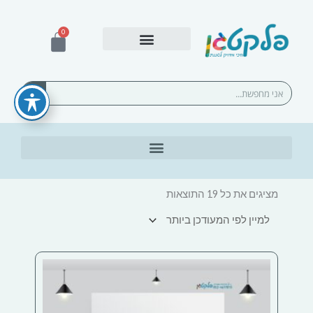
ילוג
תוכן
0
עגלת
קניות
אספקה ומשלוחים
חיפוש
ממוין
לפי
מציגים את כל ⁦19⁩ התוצאות
הפריט
העדכני
ביותר