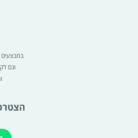
במבצעים ש
וגם לק
ו
הצטרפי