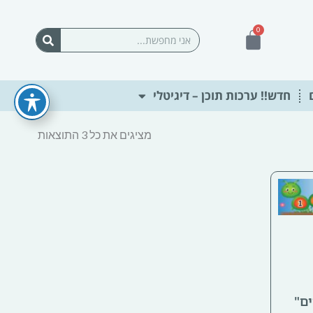
0
עגלת
חיפוש
קניות
חדש!! ערכות תוכן – דיגיטלי
ממוין
לפי
מציגים את כל ⁦3⁩ התוצאות
הפריט
העדכני
ביותר
ם"