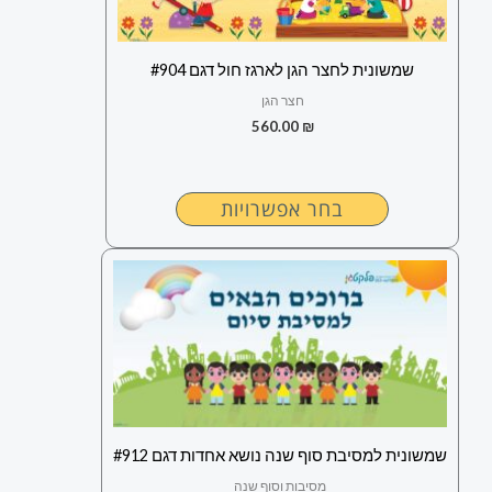
ניתן
לבחור
שמשונית לחצר הגן לארגז חול דגם #904
את
חצר הגן
האפשרויות
560.00
₪
בעמוד
המוצר
בחר אפשרויות
למוצר
זה
יש
מספר
סוגים.
ניתן
לבחור
שמשונית למסיבת סוף שנה נושא אחדות דגם #912
את
מסיבות וסוף שנה