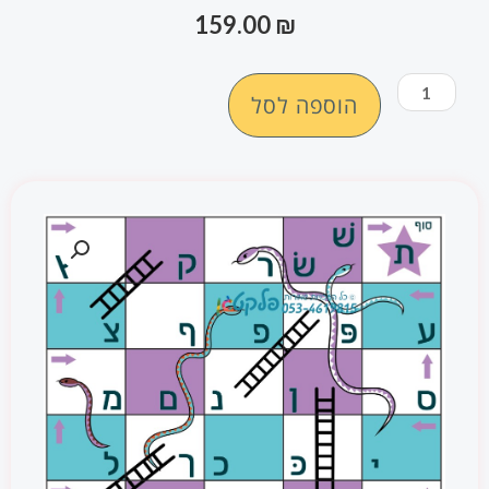
159.00
₪
כמות
הוספה לסל
של
להיט!
משחק
רצפה
אותיות
עם
סולמות
ונחשים