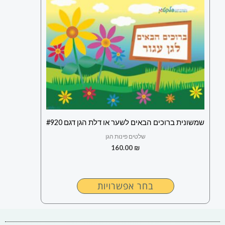
זה
יש
מספר
סוגים.
ניתן
לבחור
את
האפשרויות
בעמוד
שמשונית ברוכים הבאים לשער או דלת הגן דגם #920
המוצר
שלטים פינות הגן
160.00
₪
בחר אפשרויות