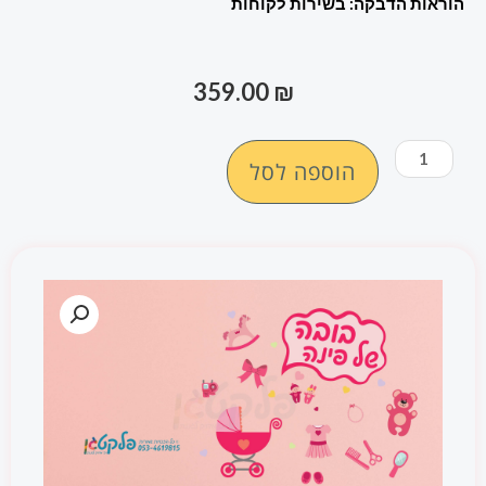
הוראות הדבקה: בשירות לקוחות
359.00
₪
כמות
הוספה לסל
של
מדבקת
קיר
"בובה
של
פינה"
#1