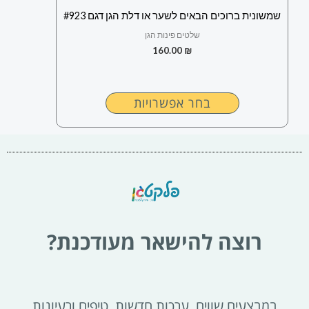
בעמוד
שמשונית ברוכים הבאים לשער או דלת הגן דגם #923
המוצר
שלטים פינות הגן
160.00
₪
בחר אפשרויות
רוצה להישאר מעודכנת?
במבצעים שווים, ערכות חדשות, טיפים ורעיונות