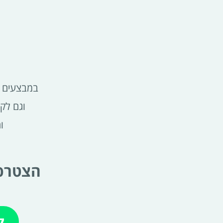
במבצעים ש
וגם לק
ו
הצטרפי
ל