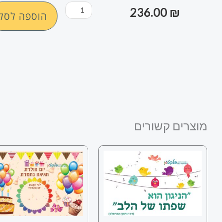
כמות
236.00
₪
הוספה לסל
של
מדבקת
קיר
"הניגון
שפתו
של
הלב"
מוצרים קשורים
#2