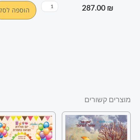
כמות
287.00
₪
הוספה לסל
של
מדבקת
קיר
כל
מה
שילד
צריך
מוצרים קשורים