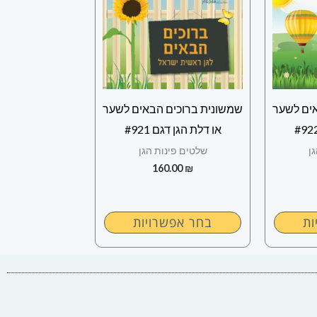
זה
יש
מספר
סוגים.
ניתן
ים לשער
שמשונית ברוכים הבאים לשער
לבחור
או דלת הגן דגם #921
את
ן
שלטים פינות הגן
ויות
האפשרויות
160.00
₪
בעמוד
המוצר
ות
בחר אפשרויות