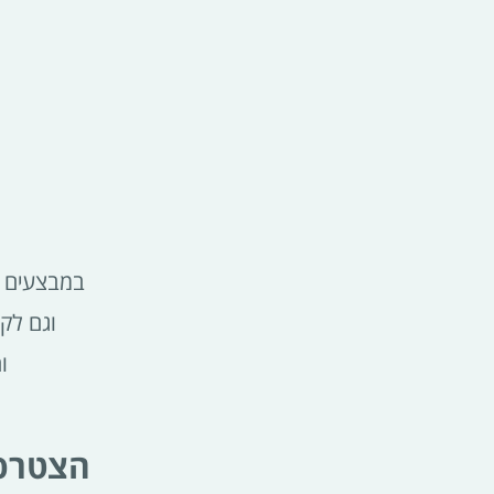
במבצעים ש
וגם לק
ו
הצטרפי