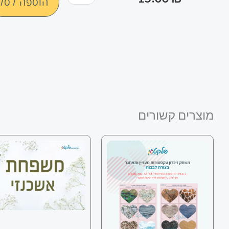
הוספה לסל
של
מתנה
ליום
המשפחה
-
שלט
מגנט
מוצרים קשורים
לדלת
בעיצוב
מרהיב
ואסטטי
#102