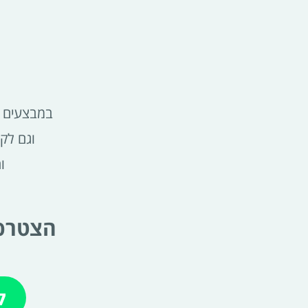
במבצעים ש
וגם לק
ו
הצטרפי
ל