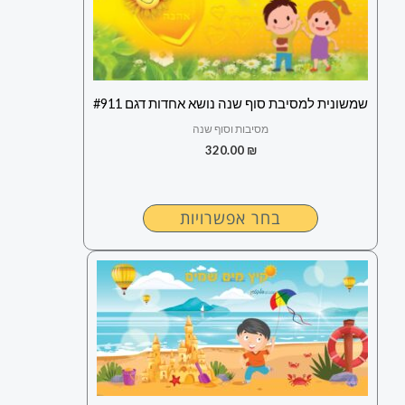
מספר
סוגים.
ניתן
לבחור
שמשונית למסיבת סוף שנה נושא אחדות דגם #911
את
מסיבות וסוף שנה
האפשרויות
320.00
₪
בעמוד
המוצר
בחר אפשרויות
למוצר
זה
יש
מספר
סוגים.
ניתן