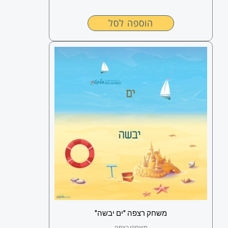
הוספה לסל
משחק רצפה "ים יבשה"
משחקי רצפה