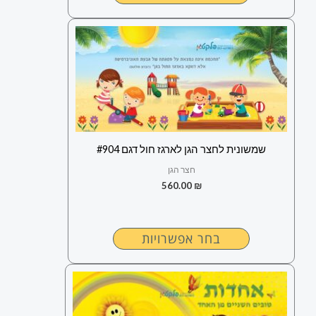
למוצר
זה
יש
מספר
סוגים.
ניתן
לבחור
שמשונית לחצר הגן לארגז חול דגם #904
את
חצר הגן
האפשרויות
560.00
₪
בעמוד
המוצר
בחר אפשרויות
למוצר
זה
יש