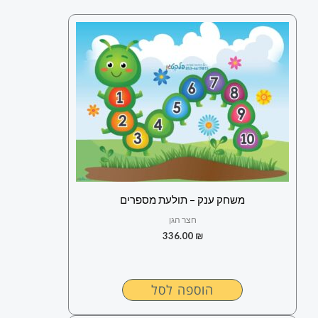
משחק ענק – תולעת מספרים
חצר הגן
336.00
₪
הוספה לסל