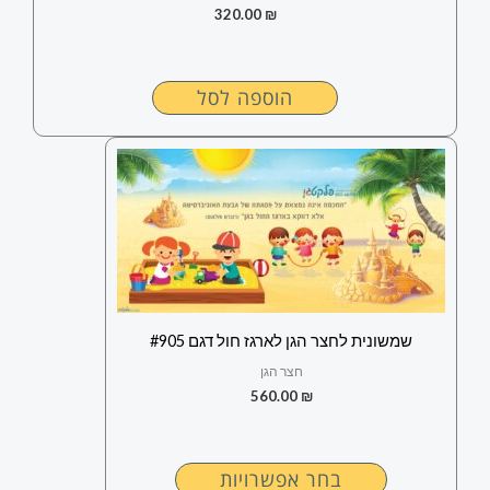
320.00
₪
הוספה לסל
למוצר
זה
יש
מספר
סוגים.
ניתן
לבחור
שמשונית לחצר הגן לארגז חול דגם #905
את
חצר הגן
האפשרויות
560.00
₪
בעמוד
המוצר
בחר אפשרויות