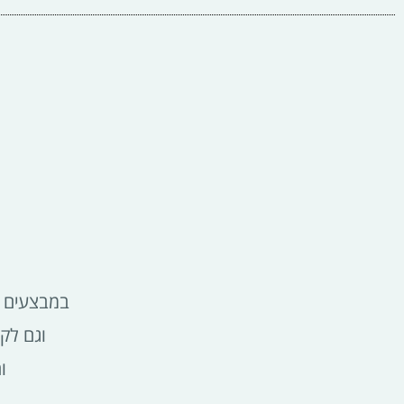
במבצעים ש
וגם לק
ו