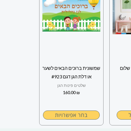
יש
מספר
סוגים.
ניתן
לבחור
את
האפשרויות
בעמוד
שלום
שמשונית ברוכים הבאים לשער
המוצר
או דלת הגן דגם #923
שלטים פינות הגן
160.00
₪
בחר אפשרויות