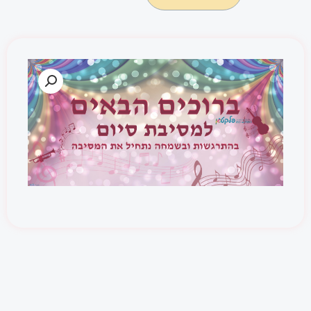
דגם
#906