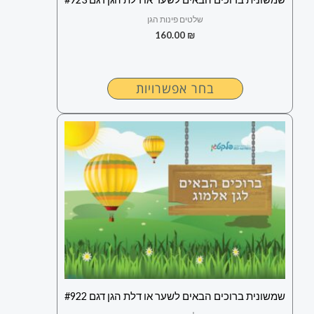
המוצר
שלטים פינות הגן
160.00
₪
בחר אפשרויות
למוצר
זה
יש
מספר
סוגים.
ניתן
לבחור
את
האפשרויות
בעמוד
שמשונית ברוכים הבאים לשער או דלת הגן דגם #922
המוצר