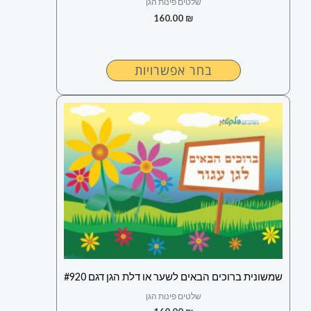
שלטים פינות הגן
160.00
₪
בחר אפשרויות
למוצר
זה
יש
מספר
סוגים.
ניתן
לבחור
את
האפשרויות
בעמוד
שמשונית ברוכים הבאים לשער או דלת הגן דגם #920
המוצר
שלטים פינות הגן