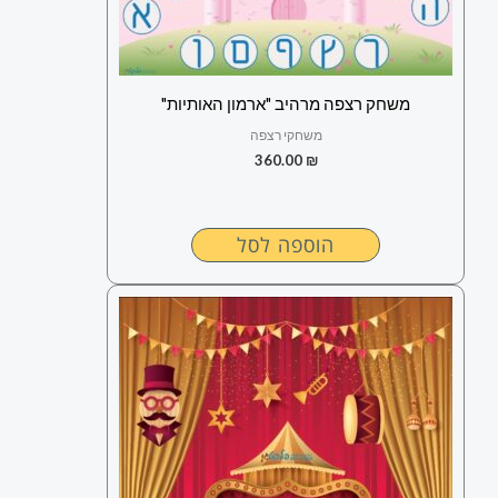
משחק רצפה מרהיב "ארמון האותיות"
משחקי רצפה
360.00
₪
הוספה לסל