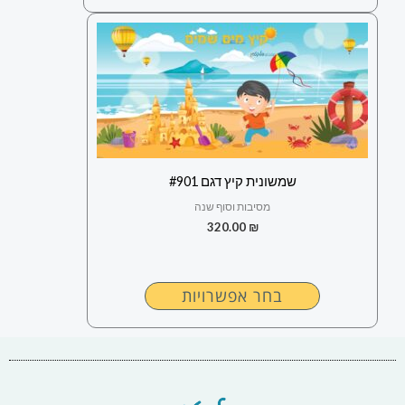
למוצר
זה
יש
מספר
סוגים.
ניתן
לבחור
שמשונית קיץ דגם #901
את
מסיבות וסוף שנה
האפשרויות
320.00
₪
בעמוד
המוצר
בחר אפשרויות