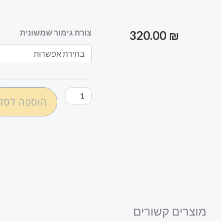
כמות
צורת גימור שמשונית
320.00
₪
של
שמשונית
למסיבת
סוף
הוספה לסל
שנה
נושא
אחדות
דגם
#910
מוצרים קשורים