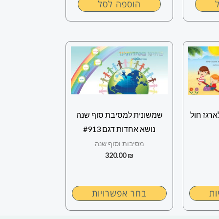
הוספה לסל
למוצר
זה
יש
מספר
סוגים.
ארגז חול
שמשונית למסיבת סוף שנה
ניתן
נושא אחדות דגם #913
לבחור
מסיבות וסוף שנה
את
320.00
₪
ויות
האפשרויות
בעמוד
המוצר
ות
בחר אפשרויות