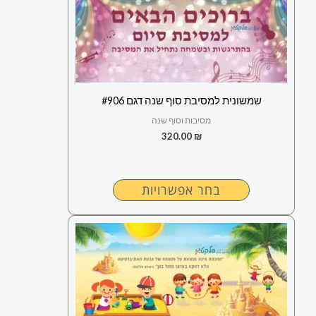
יש
מספר
סוגים.
ניתן
לבחור
שמשונית למסיבת סוף שנה דגם #906
את
מסיבות וסוף שנה
האפשרויות
320.00
₪
בעמוד
המוצר
בחר אפשרויות
למוצר
זה
יש
מספר
סוגים.