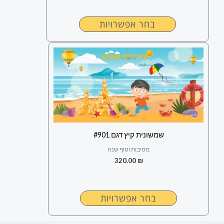
המוצר
בחר אפשרויות
למוצר
זה
יש
מספר
סוגים.
ניתן
לבחור
שמשונית קיץ דגם #901
את
מסיבות וסוף שנה
האפשרויות
320.00
₪
בעמוד
המוצר
בחר אפשרויות