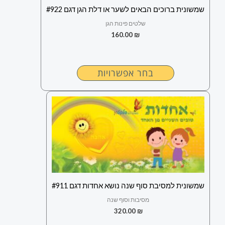
בעמוד
שמשונית ברוכים הבאים לשער או דלת הגן דגם #922
המוצר
שלטים פינות הגן
160.00
₪
בחר אפשרויות
למוצר
זה
יש
מספר
סוגים.
ניתן
לבחור
שמשונית למסיבת סוף שנה נושא אחדות דגם #911
את
מסיבות וסוף שנה
האפשרויות
320.00
₪
בעמוד