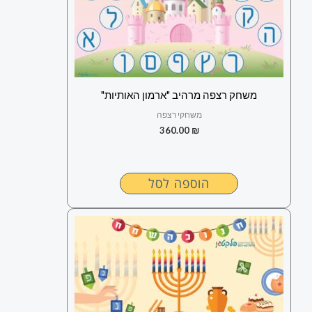
משחק רצפה מרהיב "ארמון האותיות"
משחקי רצפה
360.00
₪
הוספה לסל