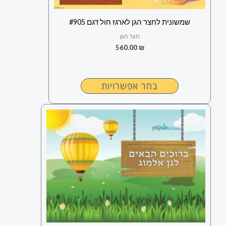
ניתן
לבחור
שמשונית לחצר הגן לארגז חול דגם #905
את
חצר הגן
האפשרויות
560.00
₪
בעמוד
המוצר
בחר אפשרויות
למוצר
זה
יש
מספר
סוגים.
ניתן
לבחור
את
האפשרויות