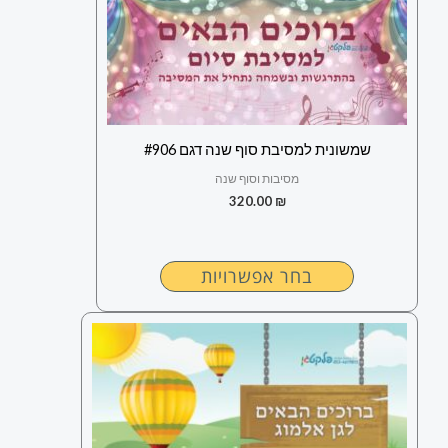
זה
יש
מספר
סוגים.
ניתן
לבחור
שמשונית למסיבת סוף שנה דגם #906
את
מסיבות וסוף שנה
האפשרויות
320.00
₪
בעמוד
המוצר
בחר אפשרויות
למוצר
זה
יש
מספר
סוגים.