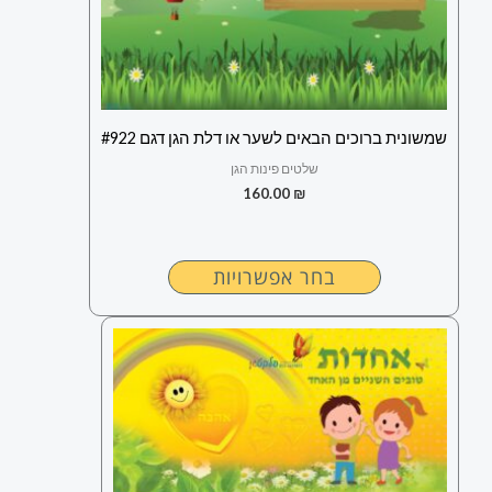
ניתן
לבחור
את
האפשרויות
בעמוד
שמשונית ברוכים הבאים לשער או דלת הגן דגם #922
המוצר
שלטים פינות הגן
160.00
₪
בחר אפשרויות
למוצר
זה
יש
מספר
סוגים.
ניתן