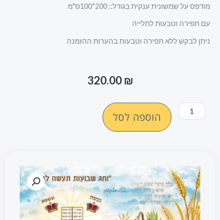
מודפס על שמשונית ענקית בגודל:: 200*100ס"מ
עם תפירה וטבעות לתלייה
ניתן לבקש ללא תפירה וטבעות בהערות ההזמנה
320.00
₪
כמות
הוספה לסל
של
שמשונית
תפאורה
חג
השבועות
דגם
#002